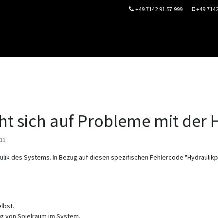
+49 7142 91 57 999
+49 7142
Start
Über Uns
Impressum
Steuergeräte
ht sich auf Probleme mit der 
811
ulik des Systems. In Bezug auf diesen spezifischen Fehlercode "Hydraulikp
lbst.
g von Spielraum im System.