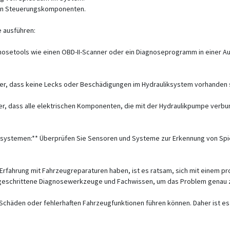
hen Steuerungskomponenten.
e ausführen:
osetools wie einen OBD-II-Scanner oder ein Diagnoseprogramm in einer Aut
her, dass keine Lecks oder Beschädigungen im Hydrauliksystem vorhanden s
her, dass alle elektrischen Komponenten, die mit der Hydraulikpumpe verb
ystemen:** Überprüfen Sie Sensoren und Systeme zur Erkennung von Spiel
 Erfahrung mit Fahrzeugreparaturen haben, ist es ratsam, sich mit einem p
tgeschrittene Diagnosewerkzeuge und Fachwissen, um das Problem genau z
 Schäden oder fehlerhaften Fahrzeugfunktionen führen können. Daher ist es