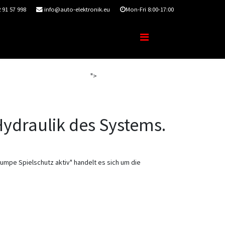
 91 57 998
info@auto-elektronik.eu
Mon-Fri 8:00-17:00
Werkstatt
Kontakt
Reparatur-Auftrag
">
Hydraulik des Systems.
umpe Spielschutz aktiv" handelt es sich um die